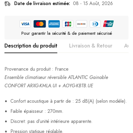
Date de livraison estimée:
08 - 15 Août, 2026
Pour garantir la sécurité & de paiement sécurisé
Description du produit
Livraison & Retour
Avi
Avis clients
Questions clients
Provenance du produit : France
Texte à venir, à voir avec Julien !
Ensemble climatiseur réversible ATLANTIC Gainable
0
question sur ce produit
Basé sur 0 avis
Poser ma question
Ajouter mon avis
CONFORT ARXG-KMLA.UI + AOYG-KBTB.UE
Confort acoustique à partir de : 25 dB(A) (selon modèle).
Il n'y a pas encore d'avis, donnez le vôtre en premier !
Aucune question actuellement. Devenez le premier à poser
Faible épaisseur : 270mm.
votre question !
Discret: pas d’unité intérieure apparente.
Pression statique réglable.