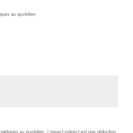
ques au quotidien.
Poser ma question
Ajouter mon avis
gétiques au quotidien. L’impact indirect est une réduction