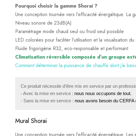
Avis clients
Questions clients
Pourquoi choisir la gamme Shorai ?
Texte à venir, à voir avec Julien !
Une conception tournée vers l’efficacité énergétique. La
Niveau sonore de 23dB(A)
0
question sur ce produit
Basé sur 0 avis
Paramétrage mode chaud seul ou froid seul possible
LED colorées pour faciliter l’utilisation et la visualisation d
Fluide frigorigène R32, eco-responsable et performant
Il n'y a pas encore d'avis, donnez le vôtre en premier !
Aucune question actuellement. Devenez le premier à poser
Climatisation réversible composée d’un groupe extér
Comment déterminer la puissance de chauffe dont j’ai be
Ce produit nécessite d'être mis en service par un profession
- Avec la mise en service : 
nous nous occupons de tout.
- Sans la mise en service : 
nous avons besoin du CERFA n
Mural Shorai
Une conception tournée vers l’efficacité énergétique. Les 