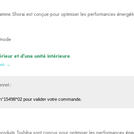
 gamme Shorai est conçue pour optimiser les performances énergéti
u mode
 votre question !
ieur et d’une unité intérieure
soin →
nel :

°15498*02 pour valider votre commande.
produits Toshiba sont conçus pour optimiser les performances éner