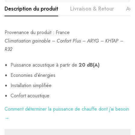
Description du produit
Livraison & Retour
Avi
Avis clients
Questions clients
Provenance du produit : France
Texte à venir, à voir avec Julien !
Climatisation gainable – Confort Plus – ARYG – KHTAP –
0
question sur ce produit
Basé sur 0 avis
Poser ma question
Ajouter mon avis
R32
Puissance acoustique à partir de
20 dB(A)
Il n'y a pas encore d'avis, donnez le vôtre en premier !
Aucune question actuellement. Devenez le premier à poser
Economies d’énergies
votre question !
Installation simplifiée
Confort acoustique
Comment déterminer la puissance de chauffe dont j’ai besoin
→